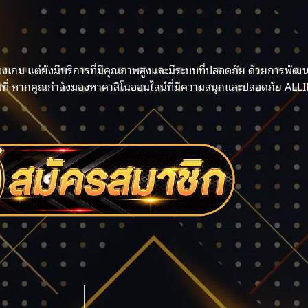
เกม แต่ยังมีบริการที่มีคุณภาพสูงและมีระบบที่ปลอดภัย ด้วยการพัฒน
มที่ หากคุณกำลังมองหาคาสิโนออนไลน์ที่มีความสนุกและปลอดภัย ALLIN99