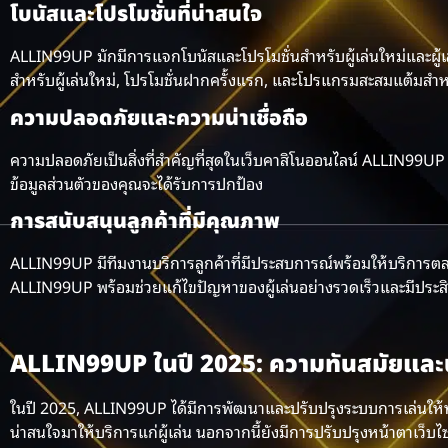
โบนัสและโปรโมชั่นที่น่าสนใจ
ALLIN99UP มักมีการแจกโบนัสและโปรโมชั่นสำหรับผู้เล่นใหม่และผู้เล่น
สำหรับผู้เล่นใหม่, โปรโมชั่นฝากครั้งแรก, และโปรแกรมสะสมแต้มสำหรับ
ความปลอดภัยและความน่าเชื่อถือ
ความปลอดภัยเป็นสิ่งที่สำคัญที่สุดในเว็บคาสิโนออนไลน์ ALLIN99UP ม
ข้อมูลส่วนตัวของคุณจะได้รับการปกป้อง
การสนับสนุนลูกค้าที่มีคุณภาพ
ALLIN99UP มีทีมงานบริการลูกค้าที่มีประสบการณ์พร้อมให้บริการตลอ
ALLIN99UP พร้อมช่วยแก้ไขปัญหาของผู้เล่นอย่างรวดเร็วและมีประส
ALLIN99UP ในปี 2025: ความทันสมัยและ
ในปี 2025, ALLIN99UP ได้มีการพัฒนาและปรับปรุงระบบการเล่นให้ทันสมั
น่าสนใจมาให้บริการแก่ผู้เล่น นอกจากนี้ยังมีการปรับปรุงหน้าตาเว็บ