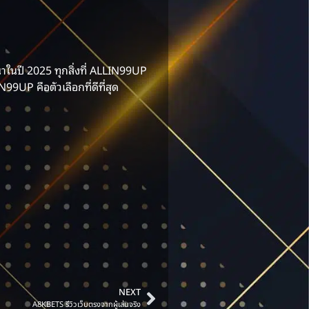
าในปี 2025 ทุกสิ่งที่ ALLIN99UP
UP คือตัวเลือกที่ดีที่สุด
NEXT
A8KBETS รีวิวเว็บตรงจากผู้เล่นจริง