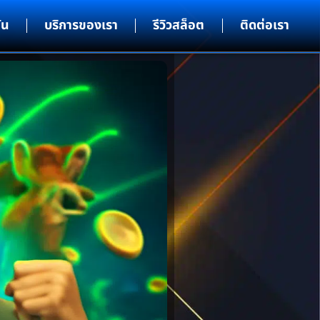
่น
บริการของเรา
รีวิวสล็อต
ติดต่อเรา