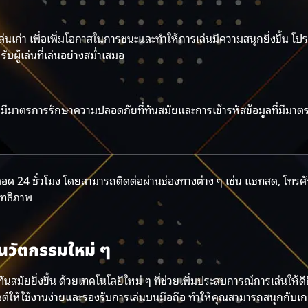
เก่า เพื่อเพิ่มโอกาสในการชนะและทำให้การเล่นมีความสนุกยิ่งขึ้น โปรโม
ผู้เล่นที่เล่นอย่างสม่ำเสมอ
ีมาตรการรักษาความปลอดภัยที่ทันสมัยและการเข้ารหัสข้อมูลที่มีมาตรฐาน
ด 24 ชั่วโมง โดยสามารถติดต่อผ่านช่องทางต่าง ๆ เช่น แชทสด, โทรศัพ
ิทธิภาพ
นวัตกรรมใหม่ ๆ
ยยิ่งขึ้น ด้วยเทคโนโลยีใหม่ ๆ ที่ช่วยเพิ่มประสบการณ์การเล่นให้ดียิ
ไซต์ให้ใช้งานง่ายและรองรับการเล่นบนมือถือ ทำให้คุณสามารถสนุกกับเก