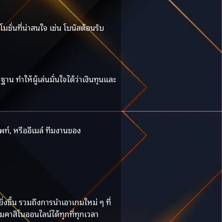
ชั่นที่น่าสนใจ เช่น โบนัสต้อนรับ
 ทำให้ผู้เล่นมั่นใจได้ว่าเงินทุนและ
ท์, หรืออีเมล์ ทีมงานของ
่งขึ้น รวมถึงการนำเอาเกมใหม่ ๆ ที่
มคาสิโนออนไลน์ได้ทุกที่ทุกเวลา